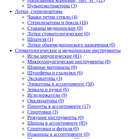
Напильники корневые, тип "Н"
(12)
Пульпоэкстракторы
(3)
Лотки, стерилизаторы
Чашки петри стекло
(4)
Стерилизаторы и боксы
(16)
Стаканы медицинские
(0)
Лотки стоматологические
(0)
Шпателя
(1)
Лотки общемедицинского назначения
(0)
Стоматологические и медицинские инструменты
Иглы хирургические
(81)
Микрохирургические инструменты
(8)
Шовные материалы
(0)
Штопферы и гладилки
(6)
Экскаваторы
(3)
Элеваторы в ассортименте
(50)
Зеркала и ручки
(6)
Иглодержатели
(9)
Окклюдаторы
(0)
Пинцеты в ассортименте
(17)
Спиртовки
(3)
Режущие инструменты
(0)
Щипцы в ассортименте
(85)
Спиртовки и фитиля
(0)
Ножницы в ассортименте
(0)