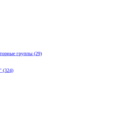
Роторные группы
(29)
а"
(324)