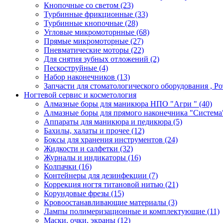
Кнопочные со светом
(23)
Турбинные фрикционные
(33)
Турбинные кнопочные
(28)
Угловые микромоторнные
(68)
Прямые микромоторные
(27)
Пневматические моторы
(22)
Для снятия зубных отложений
(2)
Пескоструйные
(4)
Набор наконечников
(13)
Запчасти для стоматологического оборудования , 
Ногтевой сервис и косметология
Алмазные боры для маникюра НПО "Агри "
(40)
Алмазные боры для прямого наконечника "Систем
Аппараты для маникюра и педикюра
(5)
Бахилы, халаты и прочее
(12)
Боксы для хранения инструментов
(24)
Жидкости и салфетки
(32)
Журналы и индикаторы
(16)
Колпачки
(16)
Контейнеры для дезинфекции
(7)
Коррекция ногтя титановой нитью
(21)
Корундовые фрезы
(15)
Кровоостанавливающие материалы
(3)
Лампы полимеризационные и комплектующие
(11)
Маски, очки, экраны
(12)