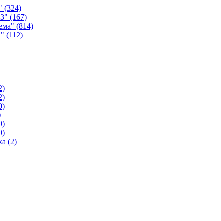
а"
(324)
ИЗ"
(167)
тема"
(814)
а"
(112)
)
2)
2)
0)
)
0)
0)
ика
(2)