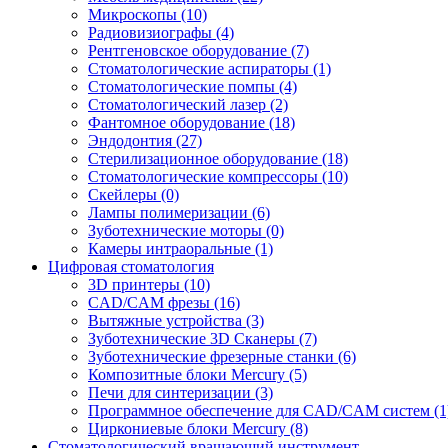
Микроскопы
(10)
Радиовизиографы
(4)
Рентгеновское оборудование
(7)
Стоматологические аспираторы
(1)
Стоматологические помпы
(4)
Стоматологический лазер
(2)
Фантомное оборудование
(18)
Эндодонтия
(27)
Стерилизационное оборудование
(18)
Стоматологические компрессоры
(10)
Скейлеры
(0)
Лампы полимеризации
(6)
Зуботехнические моторы
(0)
Камеры интраоральные
(1)
Цифровая стоматология
3D принтеры
(10)
CAD/CAM фрезы
(16)
Вытяжные устройства
(3)
Зуботехнические 3D Сканеры
(7)
Зуботехнические фрезерные станки
(6)
Композитные блоки Mercury
(5)
Печи для синтеризации
(3)
Программное обеспечение для CAD/CAM систем
(1
Циркониевые блоки Mercury
(8)
Стоматологический вращающий инструмент