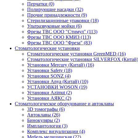
Перчатки
(0)
Полирующие насадки
(32)
Прочие принадлежности
(9)
Стерилизационные упаковки
(18)
Ультразвуковые мойки
(6)
Фрезы ТВС ООО "Стимул"
(113)
Фрезы ТВС ООО КМИЗ
(113)
Фрезы ТВС ООО "Фреза"
(83)
Стоматологические установки
Стоматологические установки GreenMED
(16)
Стоматологические установки SILVERFOX (Китай
Установки Mercury (Китай)
(16)
Установки Safety
(18)
Установки SONZ
(4)
Установки Anya (Китай)
(10)
УСТАНОВКИ WOSON
(19)
Установки Аzimut
(2)
Установки АЯКС
(2)
Стоматологическое оборудование и автоклавы
3D томографы
(6)
Автоклавы
(26)
Бинокуляры
(2)
Имплантология
(3)
Комплекс визуализации
(4)
Мебель медицинская
(22)