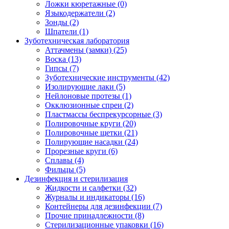
Ложки кюретажные
(0)
Языкодержатели
(2)
Зонды
(2)
Шпатели
(1)
Зуботехническая лаборатория
Аттачмены (замки)
(25)
Воска
(13)
Гипсы
(7)
Зуботехнические инструменты
(42)
Изолирующие лаки
(5)
Нейлоновые протезы
(1)
Окклюзионные спреи
(2)
Пластмассы беспрекурсорные
(3)
Полировочные круги
(20)
Полировочные щетки
(21)
Полирующие насадки
(24)
Прорезные круги
(6)
Сплавы
(4)
Фильцы
(5)
Дезинфекция и стерилизация
Жидкости и салфетки
(32)
Журналы и индикаторы
(16)
Контейнеры для дезинфекции
(7)
Прочие принадлежности
(8)
Стерилизационные упаковки
(16)