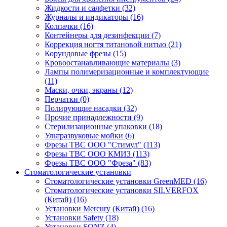
Жидкости и салфетки
(32)
Журналы и индикаторы
(16)
Колпачки
(16)
Контейнеры для дезинфекции
(7)
Коррекция ногтя титановой нитью
(21)
Корундовые фрезы
(15)
Кровоостанавливающие материалы
(3)
Лампы полимеризационные и комплектующие
(11)
Маски, очки, экраны
(12)
Перчатки
(0)
Полирующие насадки
(32)
Прочие принадлежности
(9)
Стерилизационные упаковки
(18)
Ультразвуковые мойки
(6)
Фрезы ТВС ООО "Стимул"
(113)
Фрезы ТВС ООО КМИЗ
(113)
Фрезы ТВС ООО "Фреза"
(83)
Стоматологические установки
Стоматологические установки GreenMED
(16)
Стоматологические установки SILVERFOX
(Китай)
(16)
Установки Mercury (Китай)
(16)
Установки Safety
(18)
Установки SONZ
(4)