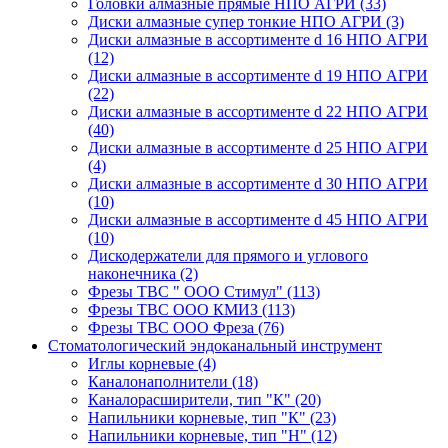
Головки алмазные прямые НПО АГРИ
(33)
Диски алмазные супер тонкие НПО АГРИ
(3)
Диски алмазные в ассортименте d 16 НПО АГРИ
(12)
Диски алмазные в ассортименте d 19 НПО АГРИ
(22)
Диски алмазные в ассортименте d 22 НПО АГРИ
(40)
Диски алмазные в ассортименте d 25 НПО АГРИ
(4)
Диски алмазные в ассортименте d 30 НПО АГРИ
(10)
Диски алмазные в ассортименте d 45 НПО АГРИ
(10)
Дискодержатели для прямого и углового
наконечника
(2)
Фрезы ТВС " ООО Стимул"
(113)
Фрезы ТВС ООО КМИЗ
(113)
Фрезы ТВС ООО Фреза
(76)
Стоматологический эндоканальный инструмент
Иглы корневые
(4)
Каналонаполнители
(18)
Каналорасширители, тип "К"
(20)
Напильники корневые, тип "К"
(23)
Напильники корневые, тип "Н"
(12)