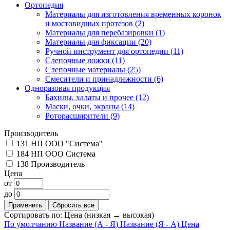
Ортопедия
Материалы для изготовления временных коронок
и мостовидных протезов
(2)
Материалы для перебазировки
(1)
Материалы для фиксации
(20)
Ручной инструмент для ортопедии
(11)
Слепочные ложки
(11)
Слепочные материалы
(25)
Смесители и принадлежности
(6)
Одноразовая продукция
Бахилы, халаты и прочее
(12)
Маски, очки, экраны
(14)
Роторасширители
(9)
Производитель
131
НП ООО "Система"
184
НП ООО Система
138
Производитель
Цена
от
до
Сортировать по:
Цена (низкая → высокая)
По умолчанию
Название (А - Я)
Название (Я - А)
Цена