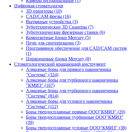
Камеры интраоральные
(1)
Цифровая стоматология
3D принтеры
(10)
CAD/CAM фрезы
(16)
Вытяжные устройства
(3)
Зуботехнические 3D Сканеры
(7)
Зуботехнические фрезерные станки
(6)
Композитные блоки Mercury
(5)
Печи для синтеризации
(3)
Программное обеспечение для CAD/CAM систем
(1)
Циркониевые блоки Mercury
(8)
Стоматологический вращающий инструмент
Алмазные боры для прямого наконечника
"Система"
(324)
Алмазные боры для турбинного наконечника
"КМИЗ"
(167)
Алмазные боры для турбинного наконечника
"Система"
(814)
Алмазные боры для углового наконечника
"Система"
(112)
Боры твердосплавные прямые ООО"КМИЗ"
(20)
Боры твердосплавные турбинные ООО"КМИЗ"
(39)
Боры твердосплавные угловые ООО"КМИЗ"
(38)