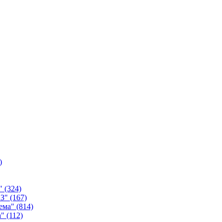
)
а"
(324)
ИЗ"
(167)
тема"
(814)
а"
(112)