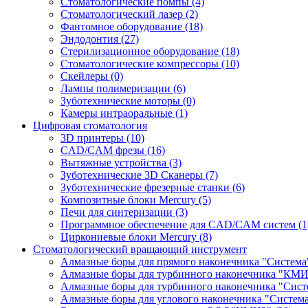
Стоматологические помпы
(4)
Стоматологический лазер
(2)
Фантомное оборудование
(18)
Эндодонтия
(27)
Стерилизационное оборудование
(18)
Стоматологические компрессоры
(10)
Скейлеры
(0)
Лампы полимеризации
(6)
Зуботехнические моторы
(0)
Камеры интраоральные
(1)
Цифровая стоматология
3D принтеры
(10)
CAD/CAM фрезы
(16)
Вытяжные устройства
(3)
Зуботехнические 3D Сканеры
(7)
Зуботехнические фрезерные станки
(6)
Композитные блоки Mercury
(5)
Печи для синтеризации
(3)
Программное обеспечение для CAD/CAM систем
(1
Циркониевые блоки Mercury
(8)
Стоматологический вращающий инструмент
Алмазные боры для прямого наконечника "Систем
Алмазные боры для турбинного наконечника "КМ
Алмазные боры для турбинного наконечника "Сис
Алмазные боры для углового наконечника "Систем