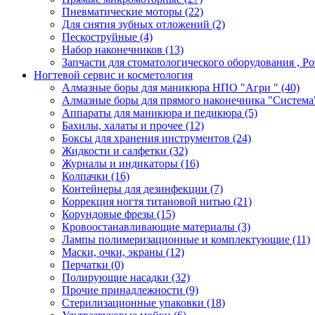
Пневматические моторы
(22)
Для снятия зубных отложений
(2)
Пескоструйные
(4)
Набор наконечников
(13)
Запчасти для стоматологического оборудования , 
Ногтевой сервис и косметология
Алмазные боры для маникюра НПО "Агри "
(40)
Алмазные боры для прямого наконечника "Систем
Аппараты для маникюра и педикюра
(5)
Бахилы, халаты и прочее
(12)
Боксы для хранения инструментов
(24)
Жидкости и салфетки
(32)
Журналы и индикаторы
(16)
Колпачки
(16)
Контейнеры для дезинфекции
(7)
Коррекция ногтя титановой нитью
(21)
Корундовые фрезы
(15)
Кровоостанавливающие материалы
(3)
Лампы полимеризационные и комплектующие
(11)
Маски, очки, экраны
(12)
Перчатки
(0)
Полирующие насадки
(32)
Прочие принадлежности
(9)
Стерилизационные упаковки
(18)