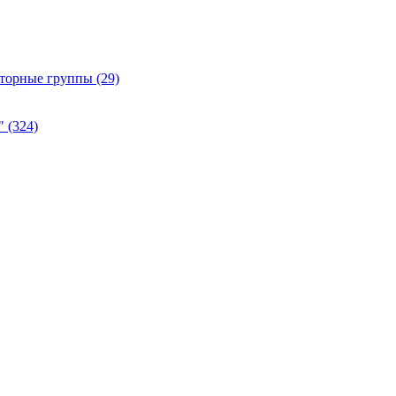
Роторные группы
(29)
а"
(324)