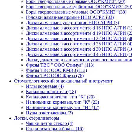
Боры твердосплавные прямые ООО"КМИЗ"
(20)
Боры твердосплавные турбинные ООО"КМИЗ"
(39
Боры твердосплавные угловые ООО"КМИЗ"
(38)
Головки алмазные прямые НПО АГРИ
(33)
Диски алмазные супер тонкие НПО АГРИ
(3)
Диски алмазные в ассортименте d 16 НПО АГРИ
(1
Диски алмазные в ассортименте d 19 НПО АГРИ
(2
Диски алмазные в ассортименте d 22 НПО АГРИ
(4
Диски алмазные в ассортименте d 25 НПО АГРИ
(4
Диски алмазные в ассортименте d 30 НПО АГРИ
(1
Диски алмазные в ассортименте d 45 НПО АГРИ
(1
Дискодержатели для прямого и углового наконечн
Фрезы ТВС " ООО Стимул"
(113)
Фрезы ТВС ООО КМИЗ
(113)
Фрезы ТВС ООО Фреза
(76)
Стоматологический эндоканальный инструмент
Иглы корневые
(4)
Каналонаполнители
(18)
Каналорасширители, тип "К"
(20)
Напильники корневые, тип "К"
(23)
Напильники корневые, тип "Н"
(12)
Пульпоэкстракторы
(3)
Лотки, стерилизаторы
Чашки петри стекло
(4)
Стерилизаторы и боксы
(16)