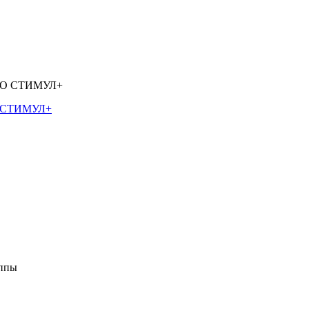
О СТИМУЛ+
уппы