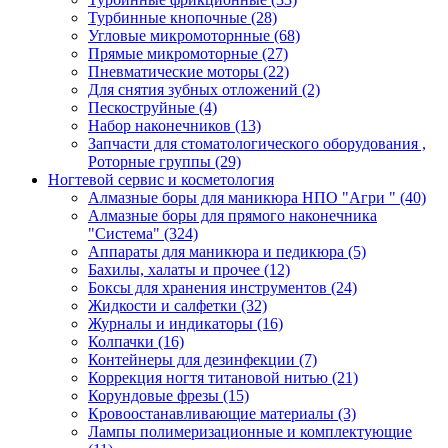
Турбинные кнопочные
(28)
Угловые микромоторнные
(68)
Прямые микромоторные
(27)
Пневматические моторы
(22)
Для снятия зубных отложений
(2)
Пескоструйные
(4)
Набор наконечников
(13)
Запчасти для стоматологического оборудования ,
Роторные группы
(29)
Ногтевой сервис и косметология
Алмазные боры для маникюра НПО "Агри "
(40)
Алмазные боры для прямого наконечника
"Система"
(324)
Аппараты для маникюра и педикюра
(5)
Бахилы, халаты и прочее
(12)
Боксы для хранения инструментов
(24)
Жидкости и салфетки
(32)
Журналы и индикаторы
(16)
Колпачки
(16)
Контейнеры для дезинфекции
(7)
Коррекция ногтя титановой нитью
(21)
Корундовые фрезы
(15)
Кровоостанавливающие материалы
(3)
Лампы полимеризационные и комплектующие