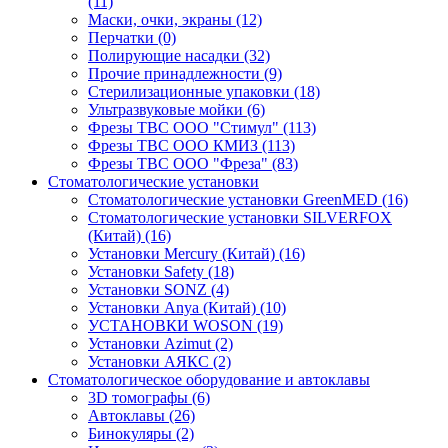
(11)
Маски, очки, экраны
(12)
Перчатки
(0)
Полирующие насадки
(32)
Прочие принадлежности
(9)
Стерилизационные упаковки
(18)
Ультразвуковые мойки
(6)
Фрезы ТВС ООО "Стимул"
(113)
Фрезы ТВС ООО КМИЗ
(113)
Фрезы ТВС ООО "Фреза"
(83)
Стоматологические установки
Стоматологические установки GreenMED
(16)
Стоматологические установки SILVERFOX
(Китай)
(16)
Установки Mercury (Китай)
(16)
Установки Safety
(18)
Установки SONZ
(4)
Установки Anya (Китай)
(10)
УСТАНОВКИ WOSON
(19)
Установки Аzimut
(2)
Установки АЯКС
(2)
Стоматологическое оборудование и автоклавы
3D томографы
(6)
Автоклавы
(26)
Бинокуляры
(2)