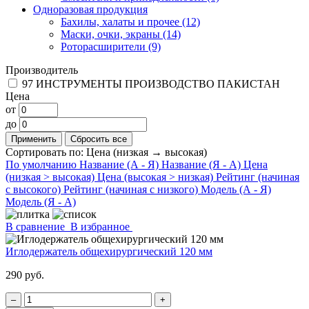
Одноразовая продукция
Бахилы, халаты и прочее
(12)
Маски, очки, экраны
(14)
Роторасширители
(9)
Производитель
97
ИНСТРУМЕНТЫ ПРОИЗВОДСТВО ПАКИСТАН
Цена
от
до
Сортировать по:
Цена (низкая → высокая)
По умолчанию
Название (А - Я)
Название (Я - А)
Цена
(низкая > высокая)
Цена (высокая > низкая)
Рейтинг (начиная
с высокого)
Рейтинг (начиная с низкого)
Модель (А - Я)
Модель (Я - А)
В сравнение
В избранное
Иглодержатель общехирургический 120 мм
290 руб.
‒
+