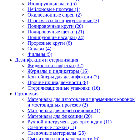
Изолирующие лаки
(5)
Нейлоновые протезы
(1)
Окклюзионные спреи
(2)
Пластмассы беспрекурсорные
(3)
Полировочные круги
(20)
Полировочные щетки
(21)
Полирующие насадки
(24)
Прорезные круги
(6)
Сплавы
(4)
Фильцы
(5)
Дезинфекция и стерилизация
Жидкости и салфетки
(32)
Журналы и индикаторы
(16)
Контейнеры для дезинфекции
(7)
Прочие принадлежности
(8)
Стерилизационные упаковки
(16)
Ортопедия
Материалы для изготовления временных коронок
и мостовидных протезов
(2)
Материалы для перебазировки
(1)
Материалы для фиксации
(20)
Ручной инструмент для ортопедии
(11)
Слепочные ложки
(11)
Слепочные материалы
(25)
Смесители и принадлежности
(6)