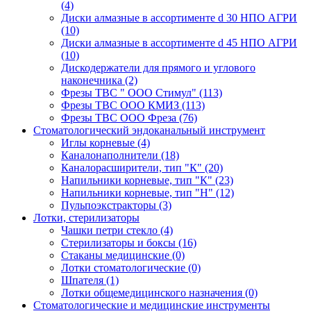
(4)
Диски алмазные в ассортименте d 30 НПО АГРИ
(10)
Диски алмазные в ассортименте d 45 НПО АГРИ
(10)
Дискодержатели для прямого и углового
наконечника
(2)
Фрезы ТВС " ООО Стимул"
(113)
Фрезы ТВС ООО КМИЗ
(113)
Фрезы ТВС ООО Фреза
(76)
Стоматологический эндоканальный инструмент
Иглы корневые
(4)
Каналонаполнители
(18)
Каналорасширители, тип "К"
(20)
Напильники корневые, тип "К"
(23)
Напильники корневые, тип "Н"
(12)
Пульпоэкстракторы
(3)
Лотки, стерилизаторы
Чашки петри стекло
(4)
Стерилизаторы и боксы
(16)
Стаканы медицинские
(0)
Лотки стоматологические
(0)
Шпателя
(1)
Лотки общемедицинского назначения
(0)
Стоматологические и медицинские инструменты