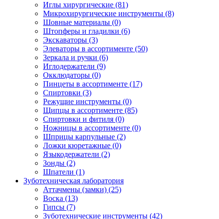
Иглы хирургические
(81)
Микрохирургические инструменты
(8)
Шовные материалы
(0)
Штопферы и гладилки
(6)
Экскаваторы
(3)
Элеваторы в ассортименте
(50)
Зеркала и ручки
(6)
Иглодержатели
(9)
Окклюдаторы
(0)
Пинцеты в ассортименте
(17)
Спиртовки
(3)
Режущие инструменты
(0)
Щипцы в ассортименте
(85)
Спиртовки и фитиля
(0)
Ножницы в ассортименте
(0)
Шприцы карпульные
(2)
Ложки кюретажные
(0)
Языкодержатели
(2)
Зонды
(2)
Шпатели
(1)
Зуботехническая лаборатория
Аттачмены (замки)
(25)
Воска
(13)
Гипсы
(7)
Зуботехнические инструменты
(42)