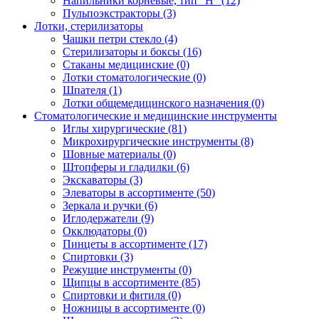
Напильники корневые, тип "Н"
(12)
Пульпоэкстракторы
(3)
Лотки, стерилизаторы
Чашки петри стекло
(4)
Стерилизаторы и боксы
(16)
Стаканы медицинские
(0)
Лотки стоматологические
(0)
Шпателя
(1)
Лотки общемедицинского назначения
(0)
Стоматологические и медицинские инструменты
Иглы хирургические
(81)
Микрохирургические инструменты
(8)
Шовные материалы
(0)
Штопферы и гладилки
(6)
Экскаваторы
(3)
Элеваторы в ассортименте
(50)
Зеркала и ручки
(6)
Иглодержатели
(9)
Окклюдаторы
(0)
Пинцеты в ассортименте
(17)
Спиртовки
(3)
Режущие инструменты
(0)
Щипцы в ассортименте
(85)
Спиртовки и фитиля
(0)
Ножницы в ассортименте
(0)