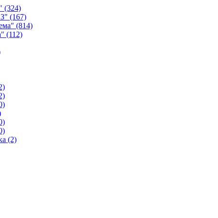
а"
(324)
ИЗ"
(167)
тема"
(814)
а"
(112)
)
2)
2)
0)
)
0)
0)
ика
(2)