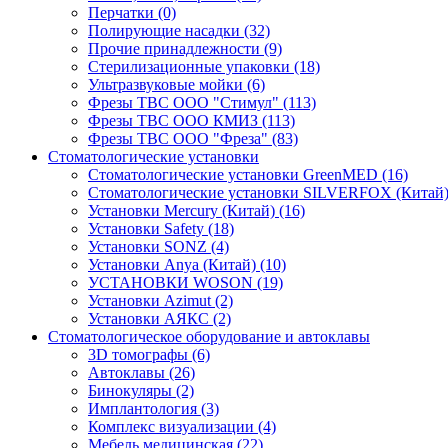
Перчатки
(0)
Полирующие насадки
(32)
Прочие принадлежности
(9)
Стерилизационные упаковки
(18)
Ультразвуковые мойки
(6)
Фрезы ТВС ООО "Стимул"
(113)
Фрезы ТВС ООО КМИЗ
(113)
Фрезы ТВС ООО "Фреза"
(83)
Стоматологические установки
Стоматологические установки GreenMED
(16)
Стоматологические установки SILVERFOX (Китай
Установки Mercury (Китай)
(16)
Установки Safety
(18)
Установки SONZ
(4)
Установки Anya (Китай)
(10)
УСТАНОВКИ WOSON
(19)
Установки Аzimut
(2)
Установки АЯКС
(2)
Стоматологическое оборудование и автоклавы
3D томографы
(6)
Автоклавы
(26)
Бинокуляры
(2)
Имплантология
(3)
Комплекс визуализации
(4)
Мебель медицинская
(22)