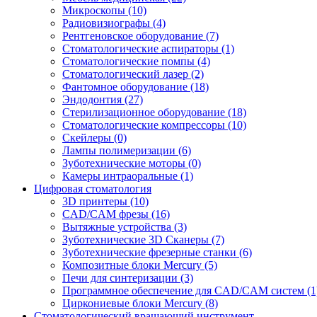
Микроскопы
(10)
Радиовизиографы
(4)
Рентгеновское оборудование
(7)
Стоматологические аспираторы
(1)
Стоматологические помпы
(4)
Стоматологический лазер
(2)
Фантомное оборудование
(18)
Эндодонтия
(27)
Стерилизационное оборудование
(18)
Стоматологические компрессоры
(10)
Скейлеры
(0)
Лампы полимеризации
(6)
Зуботехнические моторы
(0)
Камеры интраоральные
(1)
Цифровая стоматология
3D принтеры
(10)
CAD/CAM фрезы
(16)
Вытяжные устройства
(3)
Зуботехнические 3D Сканеры
(7)
Зуботехнические фрезерные станки
(6)
Композитные блоки Mercury
(5)
Печи для синтеризации
(3)
Программное обеспечение для CAD/CAM систем
(1
Циркониевые блоки Mercury
(8)
Стоматологический вращающий инструмент