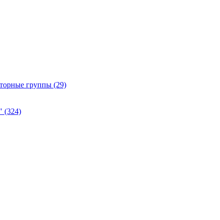
Роторные группы
(29)
а"
(324)