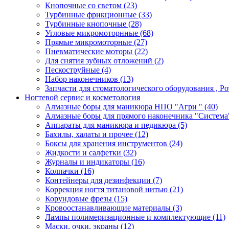
Кнопочные со светом
(23)
Турбинные фрикционные
(33)
Турбинные кнопочные
(28)
Угловые микромоторнные
(68)
Прямые микромоторные
(27)
Пневматические моторы
(22)
Для снятия зубных отложений
(2)
Пескоструйные
(4)
Набор наконечников
(13)
Запчасти для стоматологического оборудования , 
Ногтевой сервис и косметология
Алмазные боры для маникюра НПО "Агри "
(40)
Алмазные боры для прямого наконечника "Систем
Аппараты для маникюра и педикюра
(5)
Бахилы, халаты и прочее
(12)
Боксы для хранения инструментов
(24)
Жидкости и салфетки
(32)
Журналы и индикаторы
(16)
Колпачки
(16)
Контейнеры для дезинфекции
(7)
Коррекция ногтя титановой нитью
(21)
Корундовые фрезы
(15)
Кровоостанавливающие материалы
(3)
Лампы полимеризационные и комплектующие
(11)
Маски, очки, экраны
(12)