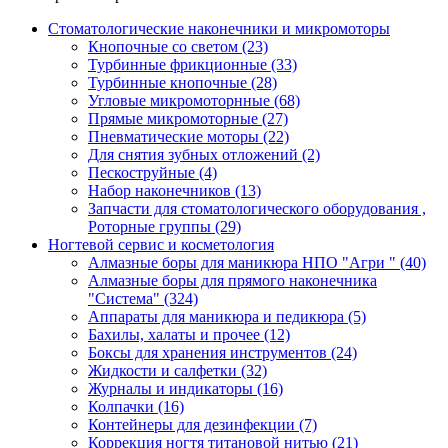
Стоматологические наконечники и микромоторы
Кнопочные со светом
(23)
Турбинные фрикционные
(33)
Турбинные кнопочные
(28)
Угловые микромоторнные
(68)
Прямые микромоторные
(27)
Пневматические моторы
(22)
Для снятия зубных отложений
(2)
Пескоструйные
(4)
Набор наконечников
(13)
Запчасти для стоматологического оборудования ,
Роторные группы
(29)
Ногтевой сервис и косметология
Алмазные боры для маникюра НПО "Агри "
(40)
Алмазные боры для прямого наконечника
"Система"
(324)
Аппараты для маникюра и педикюра
(5)
Бахилы, халаты и прочее
(12)
Боксы для хранения инструментов
(24)
Жидкости и салфетки
(32)
Журналы и индикаторы
(16)
Колпачки
(16)
Контейнеры для дезинфекции
(7)
Коррекция ногтя титановой нитью
(21)