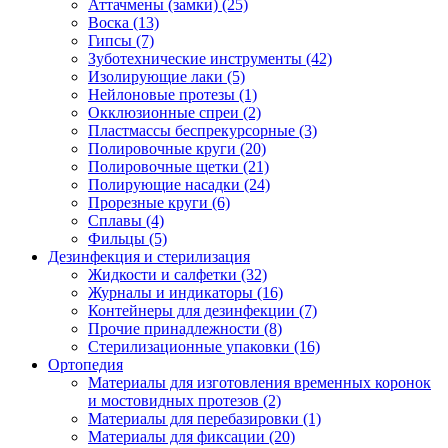
Аттачмены (замки)
(25)
Воска
(13)
Гипсы
(7)
Зуботехнические инструменты
(42)
Изолирующие лаки
(5)
Нейлоновые протезы
(1)
Окклюзионные спреи
(2)
Пластмассы беспрекурсорные
(3)
Полировочные круги
(20)
Полировочные щетки
(21)
Полирующие насадки
(24)
Прорезные круги
(6)
Сплавы
(4)
Фильцы
(5)
Дезинфекция и стерилизация
Жидкости и салфетки
(32)
Журналы и индикаторы
(16)
Контейнеры для дезинфекции
(7)
Прочие принадлежности
(8)
Стерилизационные упаковки
(16)
Ортопедия
Материалы для изготовления временных коронок
и мостовидных протезов
(2)
Материалы для перебазировки
(1)
Материалы для фиксации
(20)