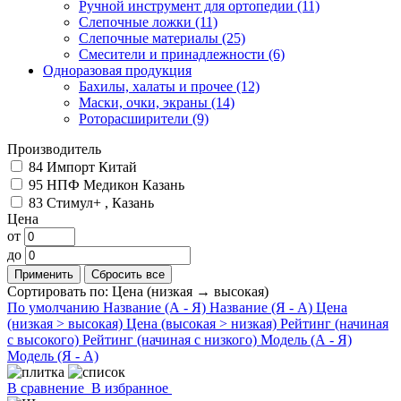
Ручной инструмент для ортопедии
(11)
Слепочные ложки
(11)
Слепочные материалы
(25)
Смесители и принадлежности
(6)
Одноразовая продукция
Бахилы, халаты и прочее
(12)
Маски, очки, экраны
(14)
Роторасширители
(9)
Производитель
84
Импорт Китай
95
НПФ Медикон Казань
83
Стимул+ , Казань
Цена
от
до
Сортировать по:
Цена (низкая → высокая)
По умолчанию
Название (А - Я)
Название (Я - А)
Цена
(низкая > высокая)
Цена (высокая > низкая)
Рейтинг (начиная
с высокого)
Рейтинг (начиная с низкого)
Модель (А - Я)
Модель (Я - А)
В сравнение
В избранное