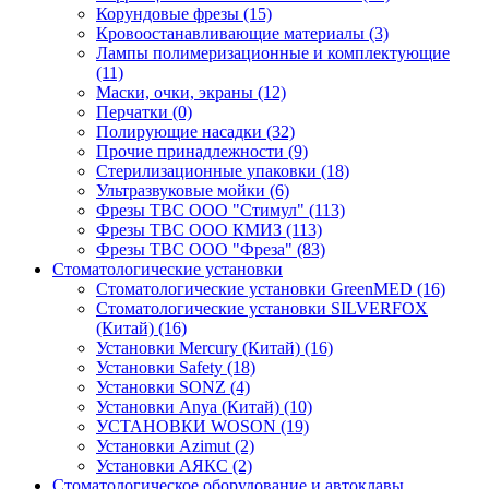
Корундовые фрезы
(15)
Кровоостанавливающие материалы
(3)
Лампы полимеризационные и комплектующие
(11)
Маски, очки, экраны
(12)
Перчатки
(0)
Полирующие насадки
(32)
Прочие принадлежности
(9)
Стерилизационные упаковки
(18)
Ультразвуковые мойки
(6)
Фрезы ТВС ООО "Стимул"
(113)
Фрезы ТВС ООО КМИЗ
(113)
Фрезы ТВС ООО "Фреза"
(83)
Стоматологические установки
Стоматологические установки GreenMED
(16)
Стоматологические установки SILVERFOX
(Китай)
(16)
Установки Mercury (Китай)
(16)
Установки Safety
(18)
Установки SONZ
(4)
Установки Anya (Китай)
(10)
УСТАНОВКИ WOSON
(19)
Установки Аzimut
(2)
Установки АЯКС
(2)
Стоматологическое оборудование и автоклавы