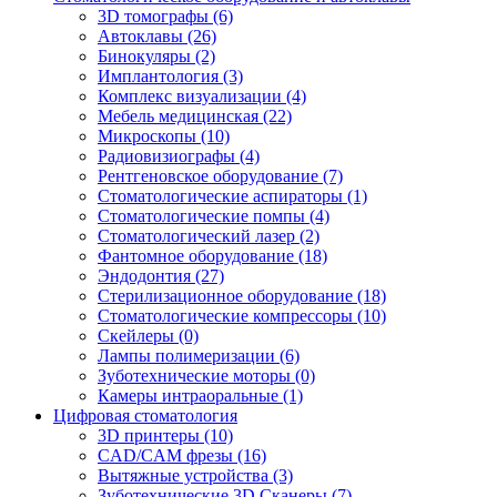
3D томографы
(6)
Автоклавы
(26)
Бинокуляры
(2)
Имплантология
(3)
Комплекс визуализации
(4)
Мебель медицинская
(22)
Микроскопы
(10)
Радиовизиографы
(4)
Рентгеновское оборудование
(7)
Стоматологические аспираторы
(1)
Стоматологические помпы
(4)
Стоматологический лазер
(2)
Фантомное оборудование
(18)
Эндодонтия
(27)
Стерилизационное оборудование
(18)
Стоматологические компрессоры
(10)
Скейлеры
(0)
Лампы полимеризации
(6)
Зуботехнические моторы
(0)
Камеры интраоральные
(1)
Цифровая стоматология
3D принтеры
(10)
CAD/CAM фрезы
(16)
Вытяжные устройства
(3)
Зуботехнические 3D Сканеры
(7)