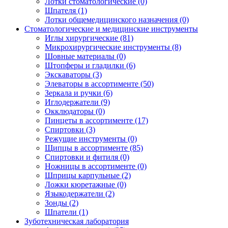
Лотки стоматологические
(0)
Шпателя
(1)
Лотки общемедицинского назначения
(0)
Стоматологические и медицинские инструменты
Иглы хирургические
(81)
Микрохирургические инструменты
(8)
Шовные материалы
(0)
Штопферы и гладилки
(6)
Экскаваторы
(3)
Элеваторы в ассортименте
(50)
Зеркала и ручки
(6)
Иглодержатели
(9)
Окклюдаторы
(0)
Пинцеты в ассортименте
(17)
Спиртовки
(3)
Режущие инструменты
(0)
Щипцы в ассортименте
(85)
Спиртовки и фитиля
(0)
Ножницы в ассортименте
(0)
Шприцы карпульные
(2)
Ложки кюретажные
(0)
Языкодержатели
(2)
Зонды
(2)
Шпатели
(1)
Зуботехническая лаборатория