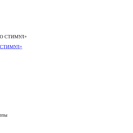
О СТИМУЛ+
уппы