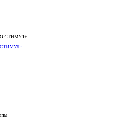
О СТИМУЛ+
уппы