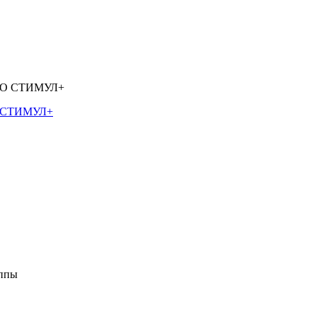
О СТИМУЛ+
уппы