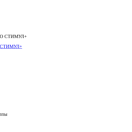
О СТИМУЛ+
уппы