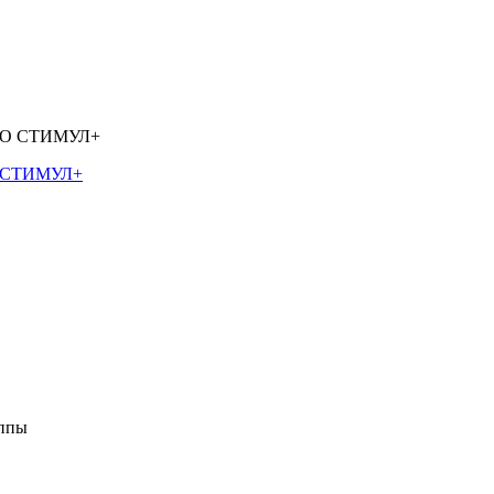
О СТИМУЛ+
уппы