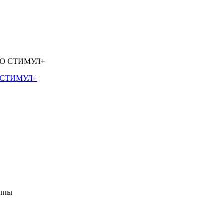
О СТИМУЛ+
уппы